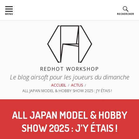
Aller
au
MENU
RECHERCHER
contenu
REDHOT WORKSHOP
Le blog airsoft pour les joueurs du dimanche
FIL
ACCUEIL
ACTUS
ALL JAPAN MODEL & HOBBY SHOW 2025 : J’Y ÉTAIS !
D'ARIANE
ALL JAPAN MODEL & HOBBY
SHOW 2025 : J’Y ÉTAIS !