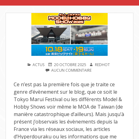
PUBLIÉ
PUBLIÉ
AUTEUR
ACTUS
20 OCTOBRE 2025
REDHOT
DANS
LE
SUR
AUCUN COMMENTAIRE
ALL
JAPAN
Ce n’est pas la première fois que je traite ce
MODEL
genre d’évènement sur le blog, que ce soit le
&
HOBBY
Tokyo Marui Festival ou les différents Model &
SHOW
Hobby Shows voir même le MOA de Taiwan (de
2025
manière catastrophique d’ailleurs). Mais jusqu’à
:
J’Y
présent j’observais les évènements depuis la
ÉTAIS
France via les réseaux sociaux, les articles
!
d’Hyperdouraku ou les informations que me