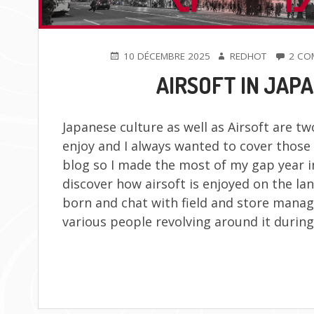
PUBLIÉ
AUTEUR
10 DÉCEMBRE 2025
REDHOT
2 CO
LE
AIRSOFT IN JAP
Japanese culture as well as Airsoft are two
enjoy and I always wanted to cover those
blog so I made the most of my gap year i
discover how airsoft is enjoyed on the la
born and chat with field and store manag
various people revolving around it during