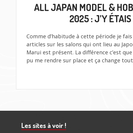
LE
ALL JAPAN MODEL & HO
2025 : J’Y ÉTAIS 
Comme d’habitude à cette période je fais
articles sur les salons qui ont lieu au Ja
Marui est présent. La différence c’est que 
pu me rendre sur place et ça change tout
Barre
subsidiaire
Les sites à voir !