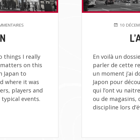
SUR
PUBLIÉ
MMENTAIRES
10 DÉCEM
AIRSOFT
LE
AN
L’
IN
JAPAN
 things I really
En voilà un dossie
 matters on this
parler de cette re
n Japan to
un moment j’ai d
nd where it was
Japon pour découv
ers, players and
qui l’ont vu nait
 typical events.
ou de magasins, d
discipline lors d