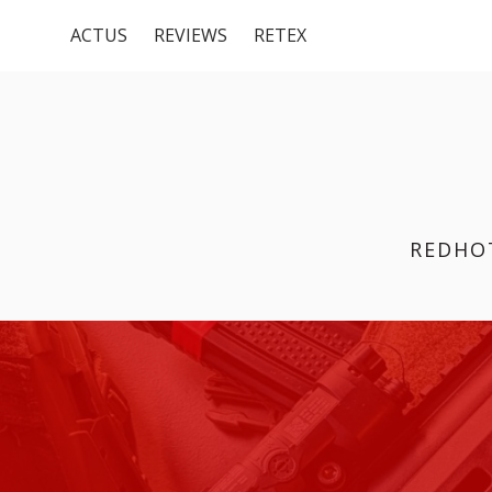
Menu
Aller
ACTUS
REVIEWS
RETEX
au
du
contenu
haut
REDHO
FIL
D'ARIANE