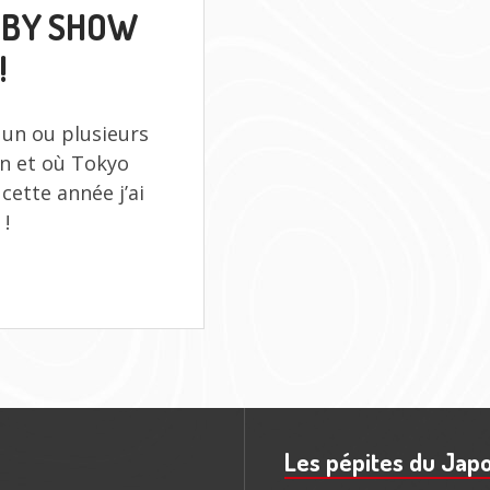
ALL
BBY SHOW
JAPAN
MODEL
!
&
HOBBY
SHOW
 un ou plusieurs
2025
:
pon et où Tokyo
J’Y
cette année j’ai
ÉTAIS
 !
!
Les pépites du Jap