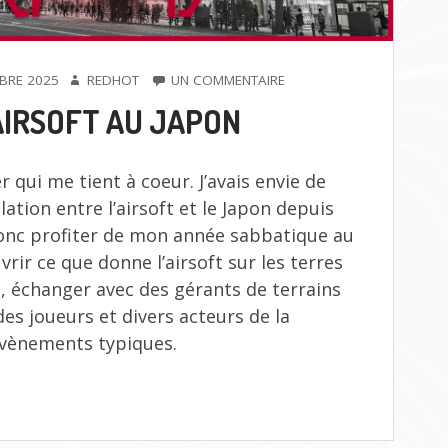
AUTEUR
SUR
BRE 2025
REDHOT
UN COMMENTAIRE
L’AIRSOFT
AIRSOFT AU JAPON
AU
JAPON
r qui me tient à coeur. J’avais envie de
lation entre l’airsoft et le Japon depuis
onc profiter de mon année sabbatique au
rir ce que donne l’airsoft sur les terres
re, échanger avec des gérants de terrains
es joueurs et divers acteurs de la
’évènements typiques.