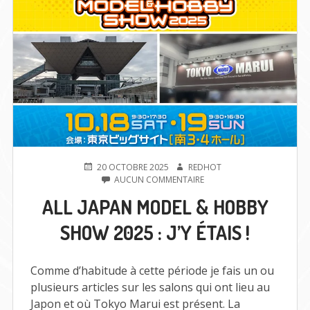
PUBLIÉ
AUTEUR
20 OCTOBRE 2025
REDHOT
LE
SUR
AUCUN COMMENTAIRE
ALL
ALL JAPAN MODEL & HOBBY
JAPAN
MODEL
SHOW 2025 : J’Y ÉTAIS !
&
HOBBY
SHOW
2025
Comme d’habitude à cette période je fais un ou
:
plusieurs articles sur les salons qui ont lieu au
J’Y
Japon et où Tokyo Marui est présent. La
ÉTAIS