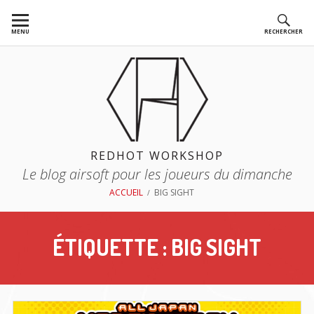
Aller
au
MENU
RECHERCHER
contenu
REDHOT WORKSHOP
Le blog airsoft pour les joueurs du dimanche
FIL
ACCUEIL
BIG SIGHT
D'ARIANE
ÉTIQUETTE :
BIG SIGHT