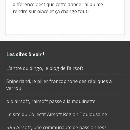
!
différence c’est que cette année j’ai pu me
rendre sur place et ça change tout !
Barre
Les sites à voir !
subsidiaire
L’antre du dingo, le blog de l’airsoft
Sniperland, le pilier francophone des répliques à
verrou
oioiairsoft, l’airsoft passé à la moulinette
Le site du Collectif Airsoft Région Toulousaine
5.95 Airsoft, une communauté de passionnés !