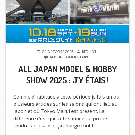
PUBLIÉ
AUTEUR
20 OCTOBRE 2025
REDHOT
LE
SUR
AUCUN COMMENTAIRE
ALL
ALL JAPAN MODEL & HOBBY
JAPAN
MODEL
SHOW 2025 : J’Y ÉTAIS !
&
HOBBY
SHOW
2025
Comme d’habitude à cette période je fais un ou
:
plusieurs articles sur les salons qui ont lieu au
J’Y
Japon et où Tokyo Marui est présent. La
ÉTAIS
!
différence c’est que cette année j’ai pu me
rendre sur place et ça change tout !