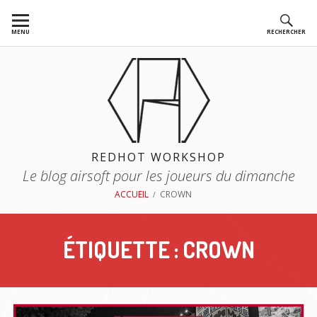
Aller
au
MENU
RECHERCHER
contenu
REDHOT WORKSHOP
Le blog airsoft pour les joueurs du dimanche
FIL
ACCUEIL
CROWN
D'ARIANE
ÉTIQUETTE :
CROWN