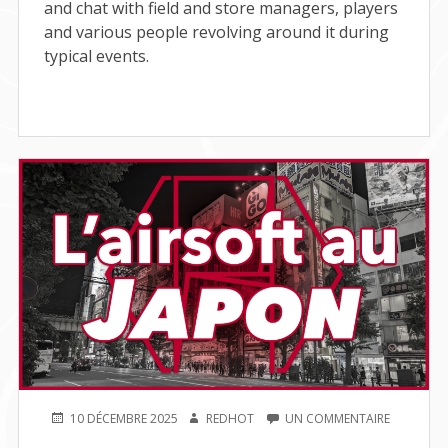
and chat with field and store managers, players
and various people revolving around it during
typical events.
PUBLIÉ
AUTEUR
SUR
10 DÉCEMBRE 2025
REDHOT
UN COMMENTAIRE
LE
L’AIRSOFT