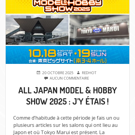
PUBLIÉ
AUTEUR
20 OCTOBRE 2025
REDHOT
LE
SUR
AUCUN COMMENTAIRE
ALL
ALL JAPAN MODEL & HOBBY
JAPAN
MODEL
SHOW 2025 : J’Y ÉTAIS !
&
HOBBY
SHOW
2025
Comme d’habitude à cette période je fais un ou
:
plusieurs articles sur les salons qui ont lieu au
J’Y
Japon et où Tokyo Marui est présent. La
ÉTAIS