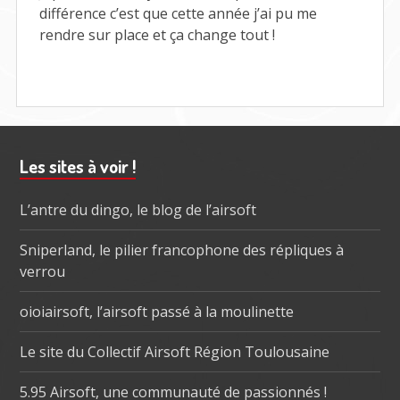
!
différence c’est que cette année j’ai pu me
rendre sur place et ça change tout !
Barre
Les sites à voir !
subsidiaire
L’antre du dingo, le blog de l’airsoft
Sniperland, le pilier francophone des répliques à
verrou
oioiairsoft, l’airsoft passé à la moulinette
Le site du Collectif Airsoft Région Toulousaine
5.95 Airsoft, une communauté de passionnés !