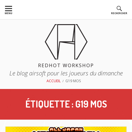
Aller
au
MENU
RECHERCHER
contenu
REDHOT WORKSHOP
Le blog airsoft pour les joueurs du dimanche
FIL
ACCUEIL
G19 MOS
D'ARIANE
ÉTIQUETTE :
G19 MOS