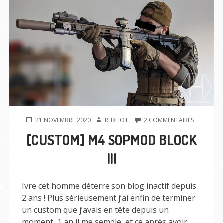
PUBLIÉ
AUTEUR
SUR
21 NOVEMBRE 2020
REDHOT
2 COMMENTAIRES
LE
[CUSTOM]
[CUSTOM] M4 SOPMOD BLOCK
M4
SOPMOD
III
BLOCK
III
Ivre cet homme déterre son blog inactif depuis
2 ans ! Plus sérieusement j’ai enfin de terminer
un custom que j’avais en tête depuis un
moment, 1 an il me semble, et ce après avoir