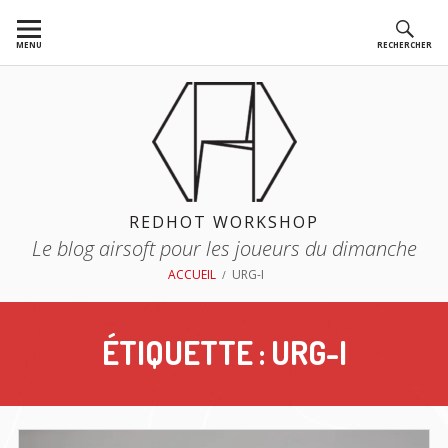
Aller
au
MENU
RECHERCHER
contenu
REDHOT WORKSHOP
Le blog airsoft pour les joueurs du dimanche
FIL
ACCUEIL
URG-I
D'ARIANE
ÉTIQUETTE :
URG-I