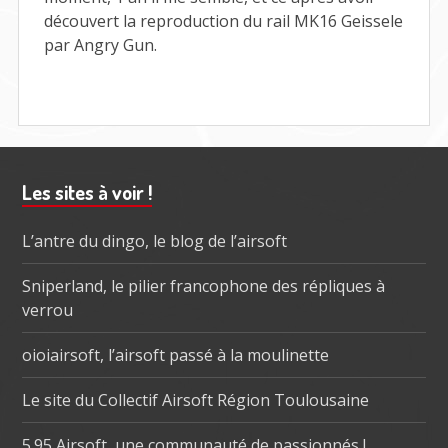
découvert la reproduction du rail MK16 Geissele
par Angry Gun.
Barre
Les sites à voir !
subsidiaire
L’antre du dingo, le blog de l’airsoft
Sniperland, le pilier francophone des répliques à
verrou
oioiairsoft, l’airsoft passé à la moulinette
Le site du Collectif Airsoft Région Toulousaine
5.95 Airsoft, une communauté de passionnés !