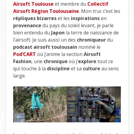
Airsoft Toulouse
et membre du
Collectif
Airsoft Région Toulousaine
. Mon truc c’est les
répliques bizarres
et les
inspirations
en
provenance
du pays du soleil levant, je parle
bien entendu du
Japon
la terre de naissance de
l’airsoft. Je suis aussi un des
chroniqueur
du
podcast airsoft toulousain
nommé le
Pod’CART
où j’anime la section
Airsoft
Fashion
, une
chronique
où j’
explore
tout ce
qui touche à la
discipline
et sa
culture
au sens
large.