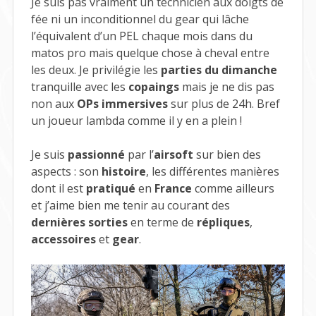
Je suis pas vraiment un technicien aux doigts de
fée ni un inconditionnel du gear qui lâche
l’équivalent d’un PEL chaque mois dans du
matos pro mais quelque chose à cheval entre
les deux. Je privilégie les
parties du dimanche
tranquille avec les
copaings
mais je ne dis pas
non aux
OPs immersives
sur plus de 24h. Bref
un joueur lambda comme il y en a plein !
Je suis
passionné
par l’
airsoft
sur bien des
aspects : son
histoire
, les différentes manières
dont il est
pratiqué
en
France
comme ailleurs
et j’aime bien me tenir au courant des
dernières sorties
en terme de
répliques
,
accessoires
et
gear
.