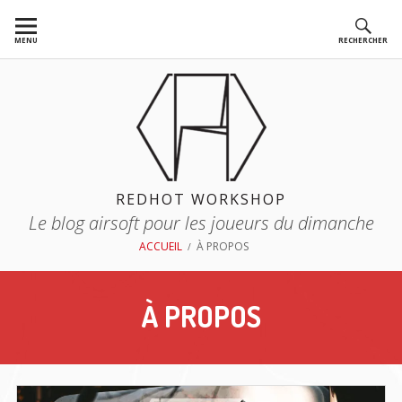
Aller
au
MENU
RECHERCHER
contenu
REDHOT WORKSHOP
Le blog airsoft pour les joueurs du dimanche
FIL
ACCUEIL
À PROPOS
D'ARIANE
À PROPOS