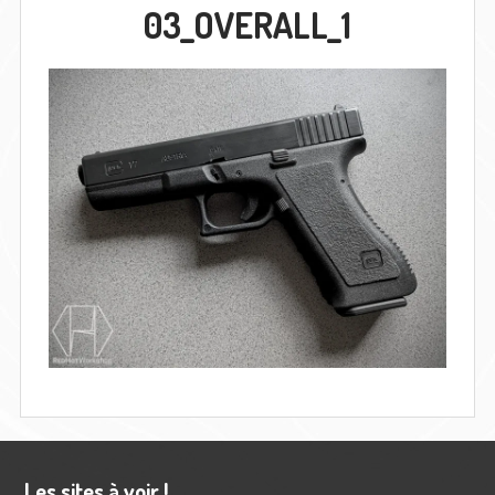
03_OVERALL_1
Barre
Les sites à voir !