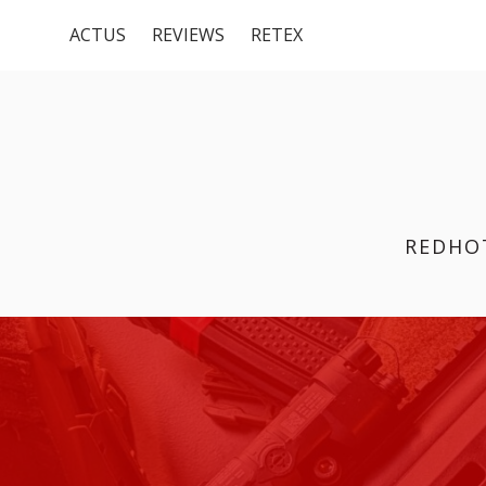
Menu
Aller
ACTUS
REVIEWS
RETEX
au
du
contenu
haut
REDHO
FIL
D'ARIANE