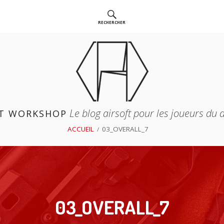
RECHERCHER
Le blog airsoft pour les joueurs du
T WORKSHOP
ACCUEIL
03_OVERALL_7
03_OVERALL_7