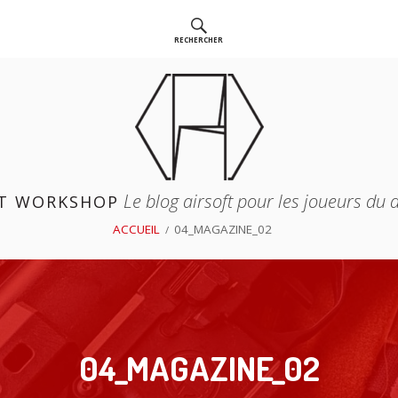
RECHERCHER
Le blog airsoft pour les joueurs du
T WORKSHOP
ACCUEIL
04_MAGAZINE_02
04_MAGAZINE_02