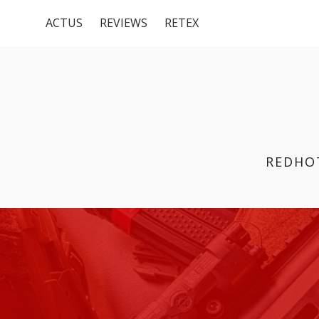
Menu
Aller
ACTUS
REVIEWS
RETEX
au
du
contenu
haut
REDHO
FIL
D'ARIANE