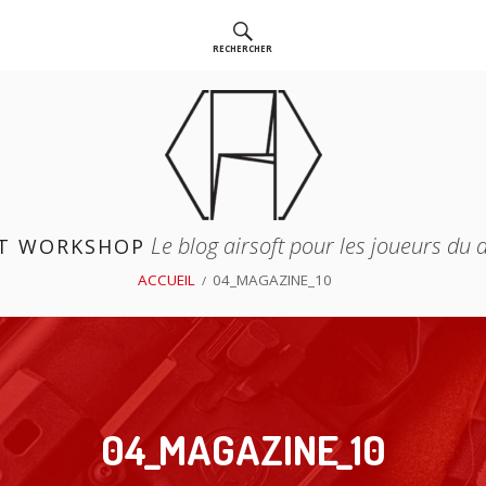
RECHERCHER
Le blog airsoft pour les joueurs du
T WORKSHOP
ACCUEIL
04_MAGAZINE_10
04_MAGAZINE_10