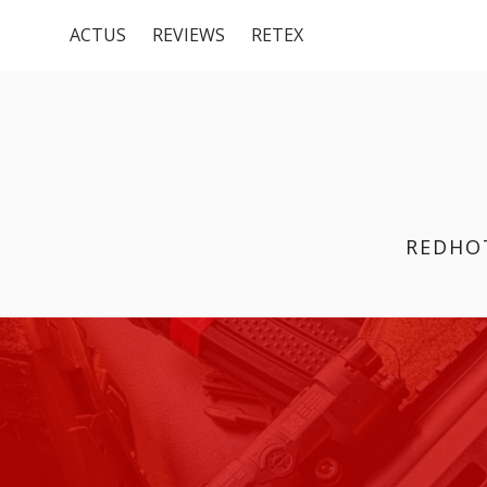
Menu
Aller
ACTUS
REVIEWS
RETEX
au
du
contenu
haut
REDHO
FIL
D'ARIANE