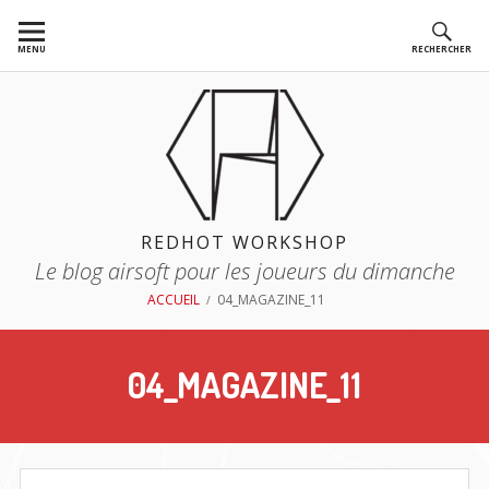
Aller
au
MENU
RECHERCHER
contenu
REDHOT WORKSHOP
Le blog airsoft pour les joueurs du dimanche
FIL
ACCUEIL
04_MAGAZINE_11
D'ARIANE
04_MAGAZINE_11