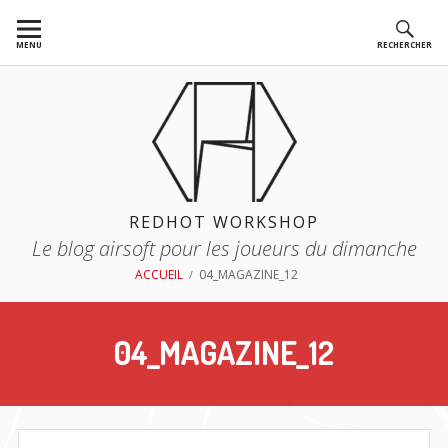
Aller
au
MENU
RECHERCHER
contenu
REDHOT WORKSHOP
Le blog airsoft pour les joueurs du dimanche
FIL
ACCUEIL
04_MAGAZINE_12
D'ARIANE
04_MAGAZINE_12