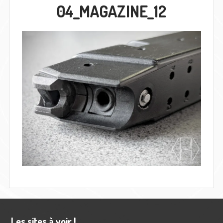
04_MAGAZINE_12
Barre
Les sites à voir !