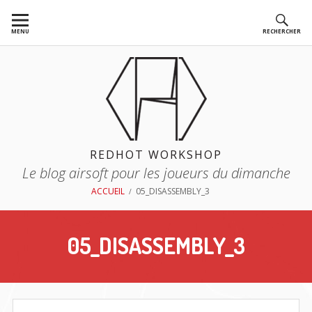
Aller
au
MENU
RECHERCHER
contenu
REDHOT WORKSHOP
Le blog airsoft pour les joueurs du dimanche
FIL
ACCUEIL
05_DISASSEMBLY_3
D'ARIANE
05_DISASSEMBLY_3