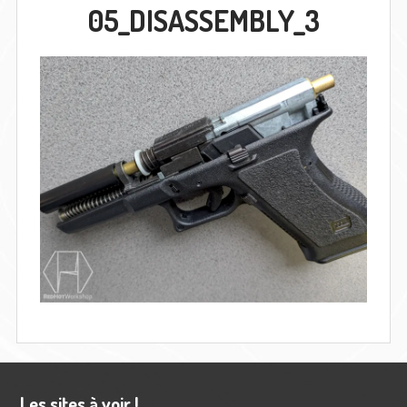
05_DISASSEMBLY_3
Barre
Les sites à voir !