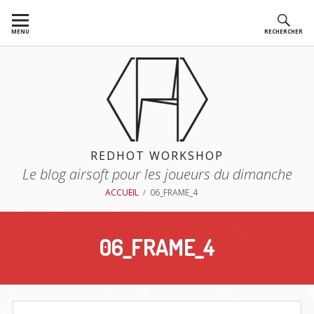
Aller
au
MENU
RECHERCHER
contenu
REDHOT WORKSHOP
Le blog airsoft pour les joueurs du dimanche
FIL
ACCUEIL
06_FRAME_4
D'ARIANE
06_FRAME_4