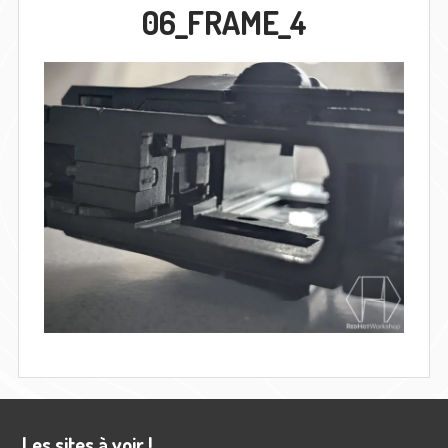
06_FRAME_4
Barre
Les sites à voir !