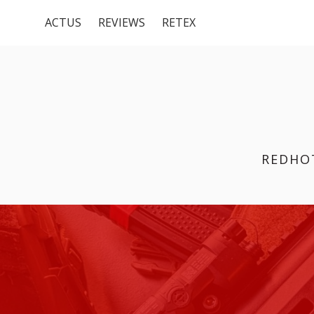
Menu
Aller
ACTUS
REVIEWS
RETEX
au
du
contenu
haut
REDHO
FIL
D'ARIANE