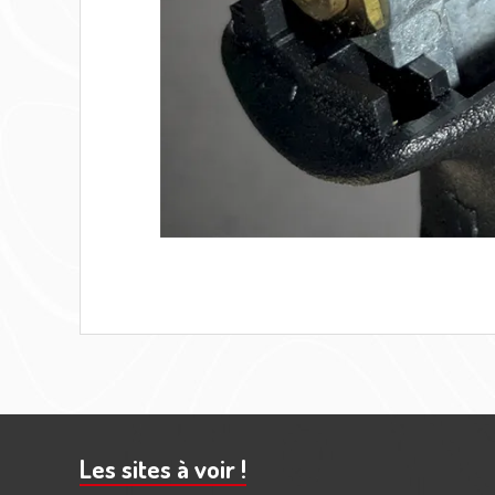
Barre
subsidiaire
Les sites à voir !