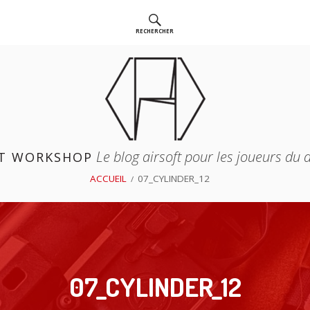
RECHERCHER
Le blog airsoft pour les joueurs du
T WORKSHOP
ACCUEIL
07_CYLINDER_12
07_CYLINDER_12