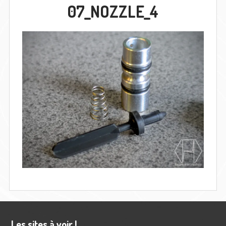
07_NOZZLE_4
Barre
Les sites à voir !