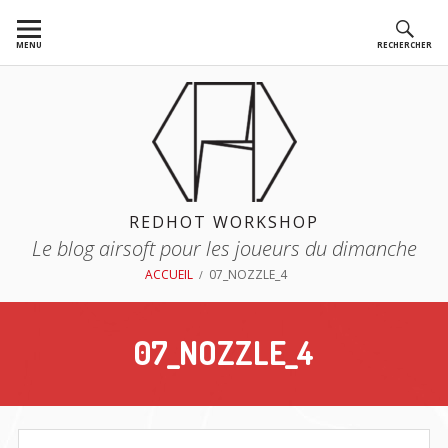
Aller
au
MENU
RECHERCHER
contenu
REDHOT WORKSHOP
Le blog airsoft pour les joueurs du dimanche
FIL
ACCUEIL
07_NOZZLE_4
D'ARIANE
07_NOZZLE_4