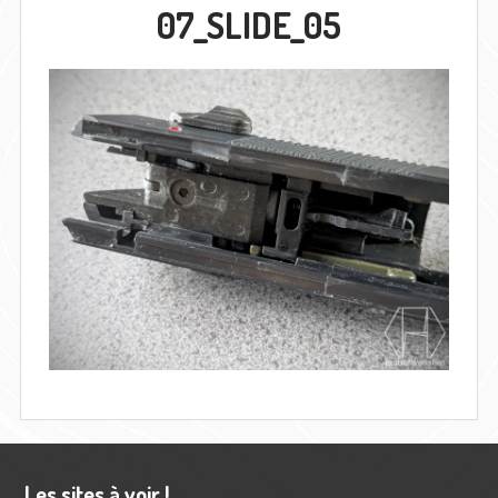
07_SLIDE_05
Barre
Les sites à voir !