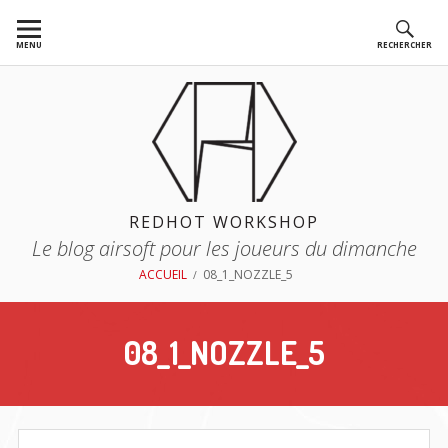
Aller
au
MENU
RECHERCHER
contenu
REDHOT WORKSHOP
Le blog airsoft pour les joueurs du dimanche
FIL
ACCUEIL
08_1_NOZZLE_5
D'ARIANE
08_1_NOZZLE_5