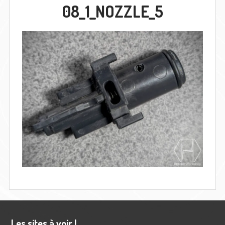
08_1_NOZZLE_5
Barre
Les sites à voir !