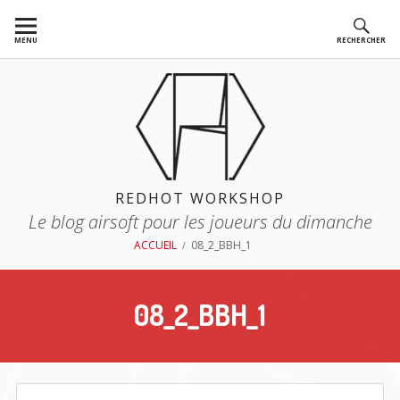
Aller
au
MENU
RECHERCHER
contenu
REDHOT WORKSHOP
Le blog airsoft pour les joueurs du dimanche
FIL
ACCUEIL
08_2_BBH_1
D'ARIANE
08_2_BBH_1