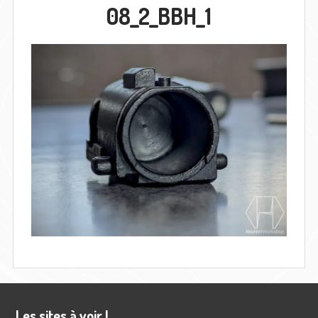
08_2_BBH_1
Barre
Les sites à voir !