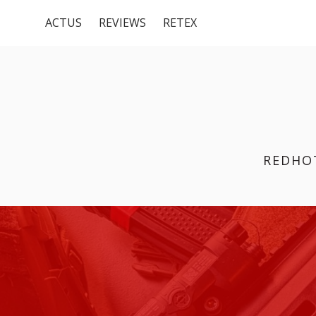
Menu
Aller
ACTUS
REVIEWS
RETEX
au
du
contenu
haut
REDHO
FIL
D'ARIANE