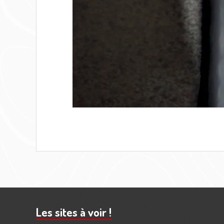
Barre
subsidiaire
Les sites à voir !