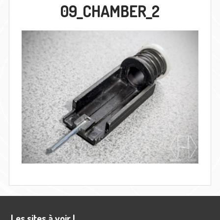
09_CHAMBER_2
Barre
Les sites à voir !