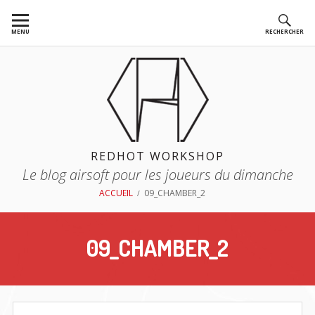
Aller
au
MENU
RECHERCHER
contenu
REDHOT WORKSHOP
Le blog airsoft pour les joueurs du dimanche
FIL
ACCUEIL
09_CHAMBER_2
D'ARIANE
09_CHAMBER_2