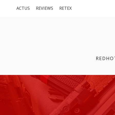
Menu
Aller
ACTUS
REVIEWS
RETEX
au
du
contenu
haut
REDHO
FIL
D'ARIANE