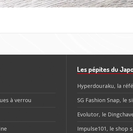
Les pépites du Jap
Hyperdouraku, la réfé
ques à verrou
SG Fashion Snap, le si
Evolutor, le Dingchave
ine
Impulse101, le shop s