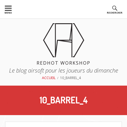
Aller
au
MENU
RECHERCHER
contenu
REDHOT WORKSHOP
Le blog airsoft pour les joueurs du dimanche
FIL
ACCUEIL
10_BARREL_4
D'ARIANE
10_BARREL_4