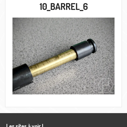
10_BARREL_6
Barre
Les sites à voir !