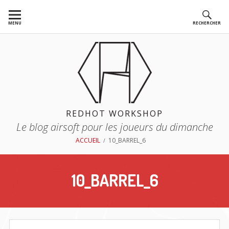
Aller
au
MENU
RECHERCHER
contenu
REDHOT WORKSHOP
Le blog airsoft pour les joueurs du dimanche
FIL
ACCUEIL
10_BARREL_6
D'ARIANE
10_BARREL_6