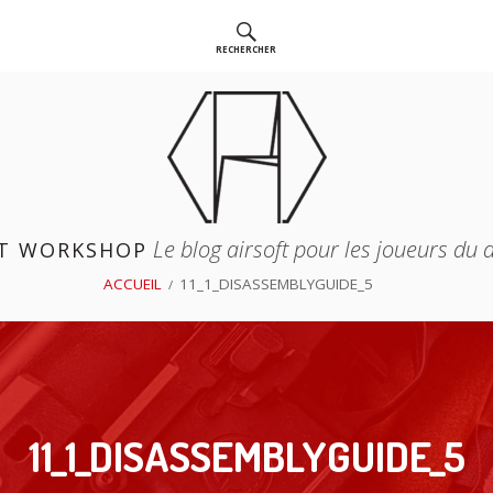
RECHERCHER
Le blog airsoft pour les joueurs du
T WORKSHOP
ACCUEIL
11_1_DISASSEMBLYGUIDE_5
11_1_DISASSEMBLYGUIDE_5