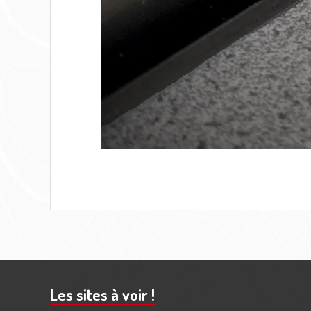
Barre
subsidiaire
Les sites à voir !