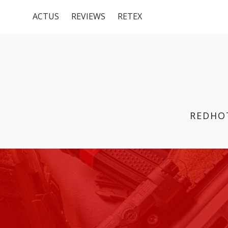
Menu
Aller
ACTUS
REVIEWS
RETEX
au
du
contenu
haut
REDHO
FIL
D'ARIANE