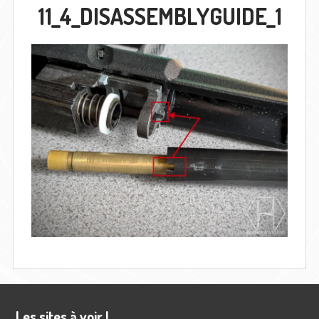
11_4_DISASSEMBLYGUIDE_1
Barre
Les sites à voir !