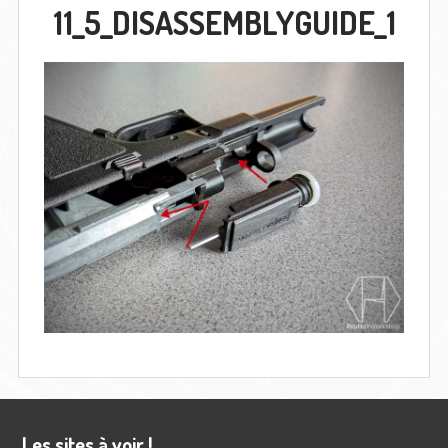
11_5_DISASSEMBLYGUIDE_1
Barre
Les sites à voir !