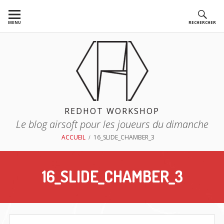
Aller
au
MENU
RECHERCHER
contenu
REDHOT WORKSHOP
Le blog airsoft pour les joueurs du dimanche
FIL
ACCUEIL
16_SLIDE_CHAMBER_3
D'ARIANE
16_SLIDE_CHAMBER_3