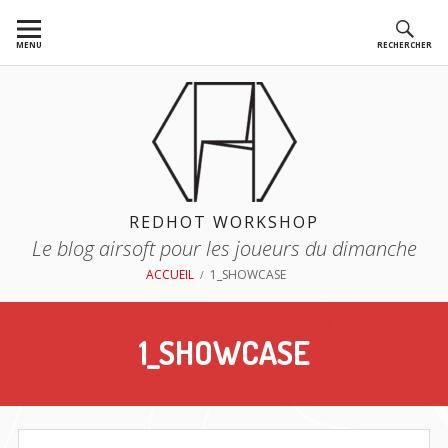
Aller
au
MENU
RECHERCHER
contenu
REDHOT WORKSHOP
Le blog airsoft pour les joueurs du dimanche
FIL
ACCUEIL
1_SHOWCASE
D'ARIANE
1_SHOWCASE