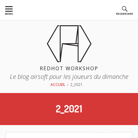
Aller
au
MENU
RECHERCHER
contenu
REDHOT WORKSHOP
Le blog airsoft pour les joueurs du dimanche
FIL
ACCUEIL
2_2021
D'ARIANE
2_2021