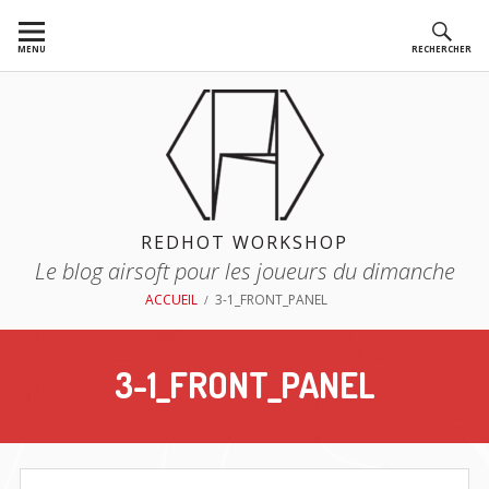
Aller
au
MENU
RECHERCHER
contenu
REDHOT WORKSHOP
Le blog airsoft pour les joueurs du dimanche
FIL
ACCUEIL
3-1_FRONT_PANEL
D'ARIANE
3-1_FRONT_PANEL