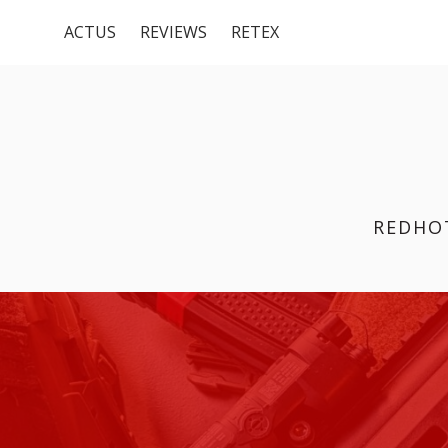
Menu
Aller
ACTUS
REVIEWS
RETEX
au
du
contenu
haut
REDHO
FIL
D'ARIANE