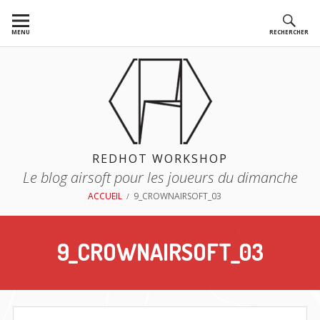
Aller
au
MENU
RECHERCHER
contenu
REDHOT WORKSHOP
Le blog airsoft pour les joueurs du dimanche
FIL
ACCUEIL
9_CROWNAIRSOFT_03
D'ARIANE
9_CROWNAIRSOFT_03