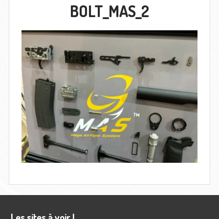
BOLT_MAS_2
Barre
Les sites à voir !