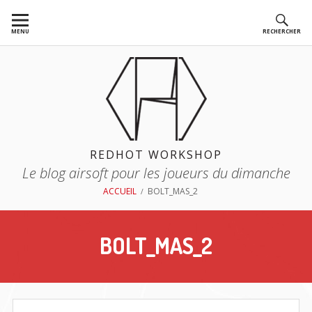
Aller
au
MENU
RECHERCHER
contenu
REDHOT WORKSHOP
Le blog airsoft pour les joueurs du dimanche
FIL
ACCUEIL
BOLT_MAS_2
D'ARIANE
BOLT_MAS_2