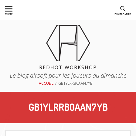
Aller
au
MENU
RECHERCHER
contenu
REDHOT WORKSHOP
Le blog airsoft pour les joueurs du dimanche
FIL
ACCUEIL
GB1YLRRB0AAN7YB
D'ARIANE
GB1YLRRB0AAN7YB