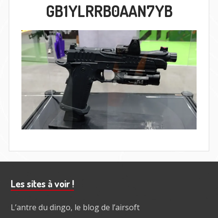
GB1YLRRB0AAN7YB
Barre
Les sites à voir !
subsidiaire
L’antre du dingo, le blog de l’airsoft