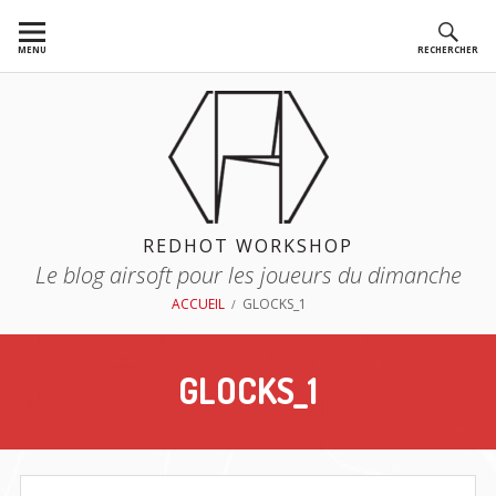
Aller
au
MENU
RECHERCHER
contenu
REDHOT WORKSHOP
Le blog airsoft pour les joueurs du dimanche
FIL
ACCUEIL
GLOCKS_1
D'ARIANE
GLOCKS_1