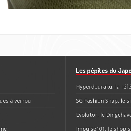
Les pépites du Jap
Hyperdouraku, la réfé
ques à verrou
SG Fashion Snap, le si
Evolutor, le Dingchave
ine
Impulse101, le shop s