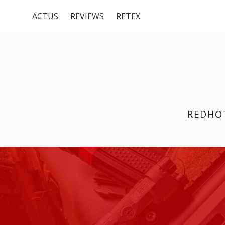
Menu
Aller
ACTUS
REVIEWS
RETEX
au
du
contenu
haut
REDHO
FIL
D'ARIANE