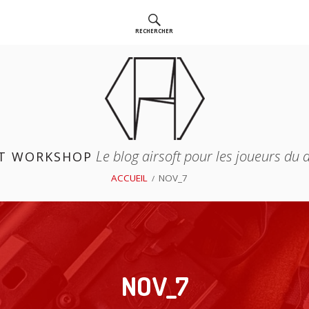
RECHERCHER
Le blog airsoft pour les joueurs du
T WORKSHOP
ACCUEIL
NOV_7
NOV_7