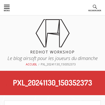
Aller
au
MENU
RECHERCHER
contenu
REDHOT WORKSHOP
Le blog airsoft pour les joueurs du dimanche
FIL
ACCUEIL
PXL_20241130_150352373
D'ARIANE
PXL_20241130_150352373