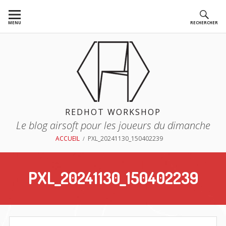
Aller
au
MENU
RECHERCHER
contenu
REDHOT WORKSHOP
Le blog airsoft pour les joueurs du dimanche
FIL
ACCUEIL
PXL_20241130_150402239
D'ARIANE
PXL_20241130_150402239