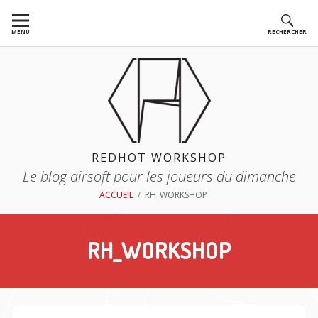
Aller
au
MENU
RECHERCHER
contenu
REDHOT WORKSHOP
Le blog airsoft pour les joueurs du dimanche
FIL
ACCUEIL
RH_WORKSHOP
D'ARIANE
RH_WORKSHOP