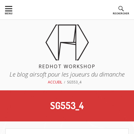
Aller
au
MENU
RECHERCHER
contenu
REDHOT WORKSHOP
Le blog airsoft pour les joueurs du dimanche
FIL
ACCUEIL
SG553_4
D'ARIANE
SG553_4