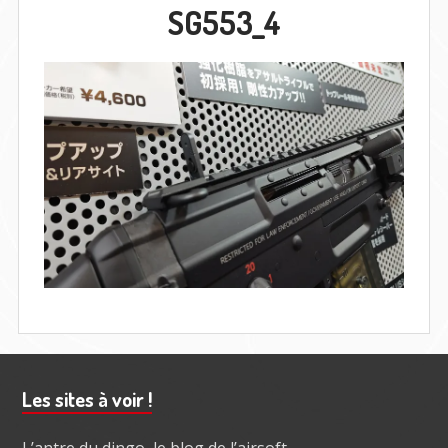
SG553_4
Barre
Les sites à voir !
subsidiaire