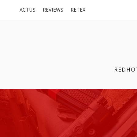
Menu
Aller
ACTUS
REVIEWS
RETEX
au
du
contenu
haut
REDHO
FIL
D'ARIANE