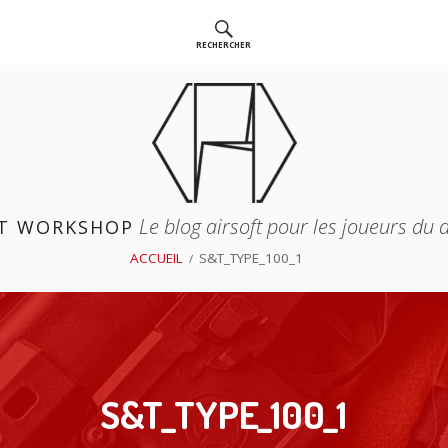
RECHERCHER
Le blog airsoft pour les joueurs du
T WORKSHOP
ACCUEIL
S&T_TYPE_100_1
S&T_TYPE_100_1