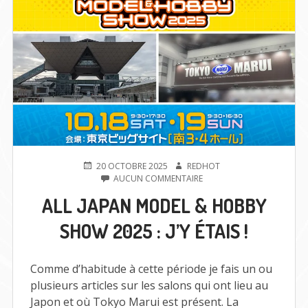
PUBLIÉ
AUTEUR
20 OCTOBRE 2025
REDHOT
LE
SUR
AUCUN COMMENTAIRE
ALL
ALL JAPAN MODEL & HOBBY
JAPAN
MODEL
SHOW 2025 : J’Y ÉTAIS !
&
HOBBY
SHOW
2025
Comme d’habitude à cette période je fais un ou
:
plusieurs articles sur les salons qui ont lieu au
J’Y
Japon et où Tokyo Marui est présent. La
ÉTAIS