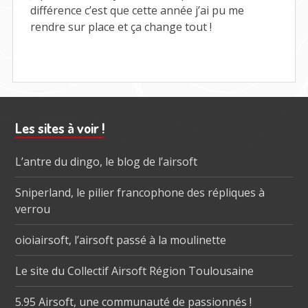
!
différence c’est que cette année j’ai pu me
rendre sur place et ça change tout !
Barre
Les sites à voir !
subsidiaire
L’antre du dingo, le blog de l’airsoft
Sniperland, le pilier francophone des répliques à
verrou
oioiairsoft, l’airsoft passé à la moulinette
Le site du Collectif Airsoft Région Toulousaine
5.95 Airsoft, une communauté de passionnés !