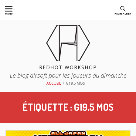
Aller
au
MENU
RECHERCHER
contenu
REDHOT WORKSHOP
Le blog airsoft pour les joueurs du dimanche
FIL
ACCUEIL
G19.5 MOS
D'ARIANE
ÉTIQUETTE :
G19.5 MOS