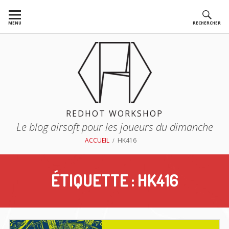
Aller
au
MENU
RECHERCHER
contenu
REDHOT WORKSHOP
Le blog airsoft pour les joueurs du dimanche
FIL
ACCUEIL
HK416
D'ARIANE
ÉTIQUETTE :
HK416