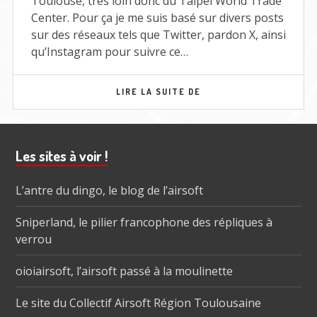
Toulouse, très loin donc du Taipei World Trade
Center. Pour ça je me suis basé sur divers posts
sur des réseaux tels que Twitter, pardon X, ainsi
qu’Instagram pour suivre ce…
MOA
LIRE LA SUITE DE
TAIWAN
2024
Barre
Les sites à voir !
subsidiaire
L’antre du dingo, le blog de l’airsoft
Sniperland, le pilier francophone des répliques à
verrou
oioiairsoft, l’airsoft passé à la moulinette
Le site du Collectif Airsoft Région Toulousaine