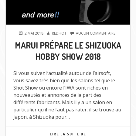
PUBLIÉ
AUTEUR
SUR
2 MAI 2018
REDHOT
AUCUN COMMENTAIRE
LE
MARUI
MARUI PRÉPARE LE SHIZUOKA
PRÉPARE
LE
HOBBY SHOW 2018
SHIZUOKA
HOBBY
SHOW
2018
Si vous suivez l’actualité autour de l’airsoft,
vous savez très bien que les salons tel que le
Shot Show ou encore l’IWA sont riches en
nouveautés et annonces de la part des
différents fabricants. Mais il y a un salon en
particulier qu’il ne faut pas rater: il se trouve au
Japon, à Shizuoka pour…
MARUI
LIRE LA SUITE DE