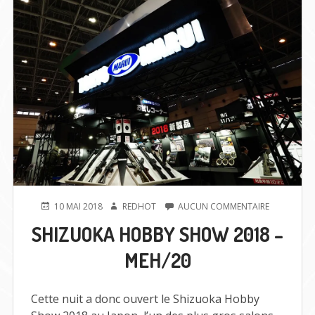
PUBLIÉ
AUTEUR
SUR
10 MAI 2018
REDHOT
AUCUN COMMENTAIRE
LE
SHIZUOKA
SHIZUOKA HOBBY SHOW 2018 –
HOBBY
SHOW
MEH/20
2018
–
MEH/20
Cette nuit a donc ouvert le Shizuoka Hobby