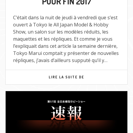
POUR FIN 2017
FIN
2017
C’était dans la nuit de jeudi à vendredi que s’est
ouvert à Tokyo le All Japan Model & Hobby
Show, un salon sur les modèles réduits, les
maquettes et les répliques. Et comme je vous
l’expliquait dans cet article la semaine dernière,
Tokyo Marui comptait y présenter de nouvelles
répliques, j’avais d’ailleurs supputé qu’il y…
NOUVEAUTÉS
LIRE LA SUITE DE
TOKYO
MARUI
POUR
FIN
2017