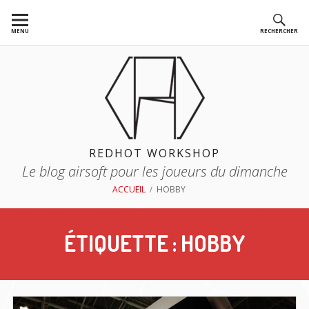
Aller
au
MENU
RECHERCHER
contenu
REDHOT WORKSHOP
Le blog airsoft pour les joueurs du dimanche
FIL
ACCUEIL
HOBBY
D'ARIANE
ÉTIQUETTE :
HOBBY