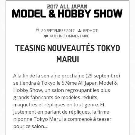
PUBLIÉ
AUTEUR
20 SEPTEMBRE 2017
REDHOT
LE
SUR
AUCUN COMMENTAIRE
TEASING
TEASING NOUVEAUTÉS TOKYO
NOUVEAUTÉS
TOKYO
MARUI
MARUI
A la fin de la semaine prochaine (29 septembre)
se tiendra à Tokyo le 57ème All Japan Model &
Hobby Show, un salon regroupant les plus
grands fabricants de modèles réduits,
maquettes et répliques en tout genre. Et
justement en parlant de répliques, la firme
niponne Tokyo Marui a commencé à teaser
pour ce salon.…