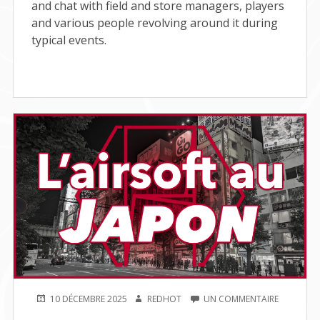
and chat with field and store managers, players
and various people revolving around it during
typical events.
PUBLIÉ
AUTEUR
SUR
10 DÉCEMBRE 2025
REDHOT
UN COMMENTAIRE
LE
L’AIRSOFT