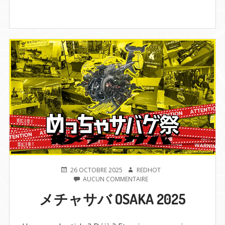
PUBLIÉ
AUTEUR
26 OCTOBRE 2025
REDHOT
LE
SUR
AUCUN COMMENTAIRE
メ
メチャサバ OSAKA 2025
チ
ャ
サ
バ