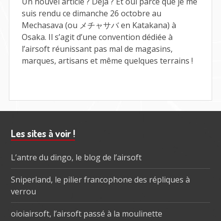
Un nouvel article ? Déjà ? Et oui parce que je me
OSAKA
suis rendu ce dimanche 26 octobre au
2025
Mechasava (ou メチャサバ en Katakana) à
Osaka. Il s’agit d’une convention dédiée à
l’airsoft réunissant pas mal de magasins,
marques, artisans et même quelques terrains !
Barre
Les sites à voir !
subsidiaire
L’antre du dingo, le blog de l’airsoft
Sniperland, le pilier francophone des répliques à
verrou
oioiairsoft, l’airsoft passé à la moulinette