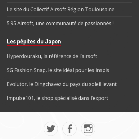
Le site du Collectif Airsoft Région Toulousaine
5.95 Airsoft, une communauté de passionnés !
Les pépites du Japon
Hyperdouraku, la référence de l’airsoft
SG Fashion Snap, le site idéal pour les inspis
Evolutor, le Dingchavez du pays du soleil levant
Impulse101, le shop spécialisé dans l’export
Menu
Mon
La
Mon
social
twitter
page
instagram