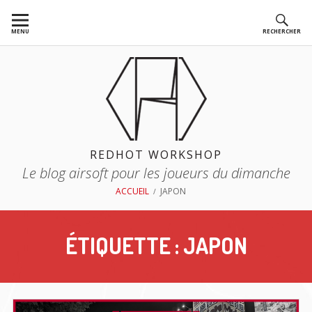
Aller
au
MENU
RECHERCHER
contenu
REDHOT WORKSHOP
Le blog airsoft pour les joueurs du dimanche
FIL
ACCUEIL
JAPON
D'ARIANE
ÉTIQUETTE :
JAPON