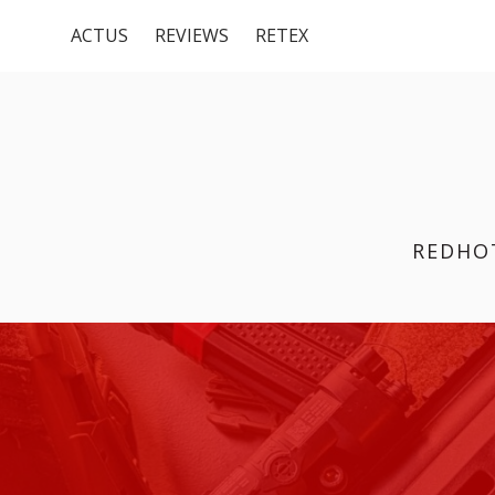
Menu
Aller
ACTUS
REVIEWS
RETEX
au
du
contenu
haut
REDHO
FIL
D'ARIANE