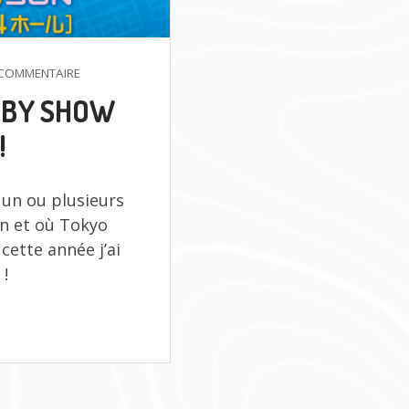
SUR
COMMENTAIRE
ALL
BBY SHOW
JAPAN
MODEL
!
&
HOBBY
SHOW
 un ou plusieurs
2025
:
pon et où Tokyo
J’Y
cette année j’ai
ÉTAIS
 !
!