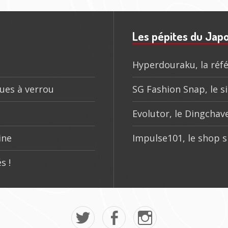
Les pépites du Jap
Hyperdouraku, la réfé
ques à verrou
SG Fashion Snap, le si
Evolutor, le Dingchave
ine
Impulse101, le shop s
s !
Mon
La
Mon
twitter
page
instagram