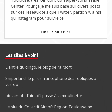
Toulouse, très loin donc du Taipei World Trade
Center. Pour ça je me suis basé sur divers posts
sur des réseaux tels que Twitter, pardon X, ainsi
qu’Instagram pour suivre ce…
MOA
LIRE LA SUITE DE
TAIWAN
2024
Barre
Les sites à voir !
subsidiaire
L’antre du dingo, le blog de l’airsoft
Sniperland, le pilier francophone des répliques à
verrou
oioiairsoft, l’airsoft passé à la moulinette
Le site du Collectif Airsoft Région Toulousaine