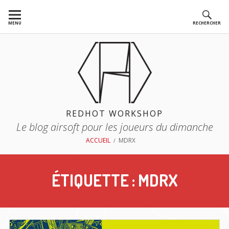
Aller
au
MENU
RECHERCHER
contenu
REDHOT WORKSHOP
Le blog airsoft pour les joueurs du dimanche
FIL
ACCUEIL
MDRX
D'ARIANE
ÉTIQUETTE :
MDRX