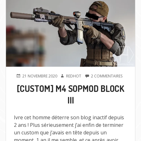
PUBLIÉ
AUTEUR
SUR
21 NOVEMBRE 2020
REDHOT
2 COMMENTAIRES
LE
[CUSTOM]
[CUSTOM] M4 SOPMOD BLOCK
M4
SOPMOD
III
BLOCK
III
Ivre cet homme déterre son blog inactif depuis
2 ans ! Plus sérieusement j’ai enfin de terminer
un custom que j’avais en tête depuis un
moment, 1 an il me semble, et ce après avoir