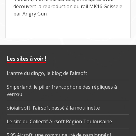
découvert la reproduction du rail MK16 Geissele
par Angry Gun.
Barre
Les sites à voir !
subsidiaire
L’antre du dingo, le blog de l’airsoft
Sniperland, le pilier francophone des répliques à
verrou
oioiairsoft, l’airsoft passé à la moulinette
Le site du Collectif Airsoft Région Toulousaine
5.95 Airsoft, une communauté de passionnés !