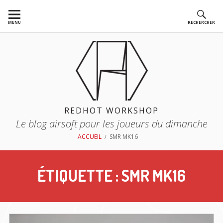
Aller
au
MENU
RECHERCHER
contenu
REDHOT WORKSHOP
Le blog airsoft pour les joueurs du dimanche
FIL
ACCUEIL
SMR MK16
D'ARIANE
ÉTIQUETTE :
SMR MK16